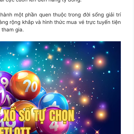
thành một phần quen thuộc trong đời sống giải trí
àng rộng khắp và hình thức mua vé trực tuyến tiện
 tham gia.