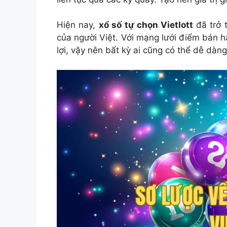
Hiện nay,
xổ số tự chọn Vietlott
đã trở 
của người Việt. Với mạng lưới điểm bán h
lợi, vậy nên bất kỳ ai cũng có thể dễ dàng