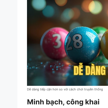
Dễ dàng tiếp cận hơn so với cách chơi truyền thống
Minh bạch, công khai