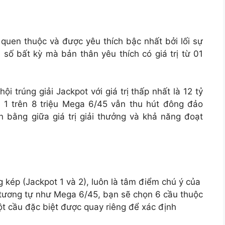
i quen thuộc và được yêu thích bậc nhất bởi lối sự
 số bất kỳ mà bản thân yêu thích có giá trị từ 01
 trúng giải Jackpot với giá trị thấp nhất là 12 tỷ
 1 trên 8 triệu Mega 6/45 vẫn thu hút đông đảo
 bằng giữa giá trị giải thưởng và khả năng đoạt
ng kép (Jackpot 1 và 2), luôn là tâm điểm chú ý của
i tương tự như Mega 6/45, bạn sẽ chọn 6 cầu thuộc
ột cầu đặc biệt được quay riêng để xác định