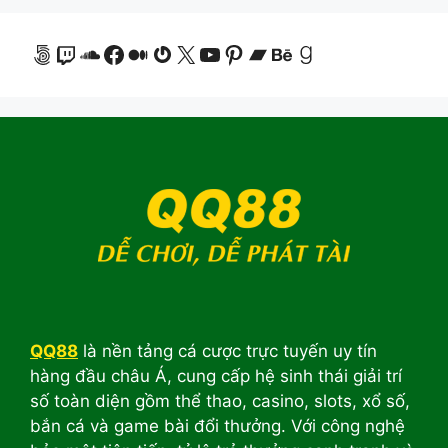
500px
Twitch
SoundCloud
Facebook
Medium
Gravatar
X
Youtube
Pinterest
Bandcamp
Behance
Goodreads
QQ88
là nền tảng cá cược trực tuyến uy tín
hàng đầu châu Á, cung cấp hệ sinh thái giải trí
số toàn diện gồm thể thao, casino, slots, xổ số,
bắn cá và game bài đổi thưởng. Với công nghệ