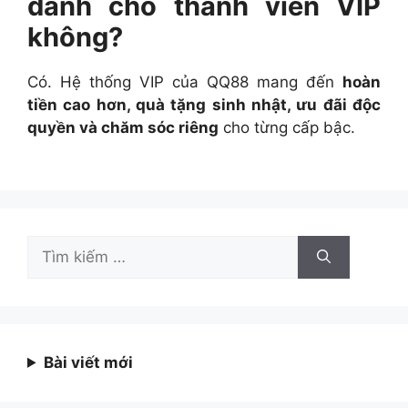
dành cho thành viên VIP
không?
Có. Hệ thống VIP của QQ88 mang đến
hoàn
tiền cao hơn, quà tặng sinh nhật, ưu đãi độc
quyền và chăm sóc riêng
cho từng cấp bậc.
Tìm
kiếm
cho:
Bài viết mới