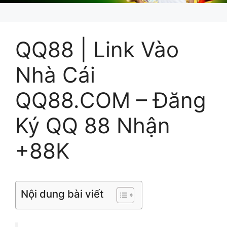
QQ88 | Link Vào
Nhà Cái
QQ88.COM – Đăng
Ký QQ 88 Nhận
+88K
Nội dung bài viết