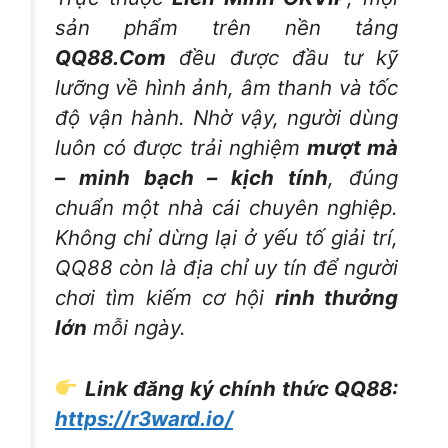
sản phẩm trên nền tảng
QQ88.Com
đều được đầu tư kỹ
lưỡng về hình ảnh, âm thanh và tốc
độ vận hành. Nhờ vậy, người dùng
luôn có được trải nghiệm
mượt mà
– minh bạch – kịch tính
, đúng
chuẩn một nhà cái chuyên nghiệp.
Không chỉ dừng lại ở yếu tố giải trí,
QQ88 còn là địa chỉ uy tín để người
chơi tìm kiếm cơ hội
rinh thưởng
lớn
mỗi ngày.
Link đăng ký chính thức QQ88:
https://r3ward.io/