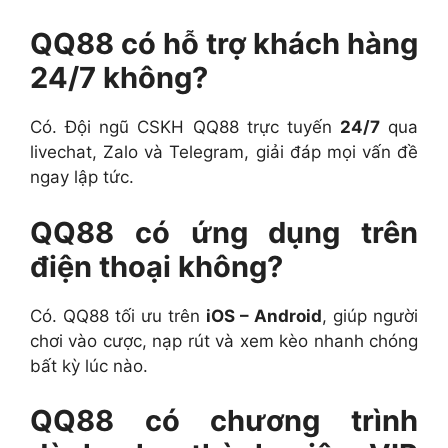
QQ88 có hỗ trợ khách hàng
24/7 không?
Có. Đội ngũ CSKH QQ88 trực tuyến
24/7
qua
livechat, Zalo và Telegram, giải đáp mọi vấn đề
ngay lập tức.
QQ88 có ứng dụng trên
điện thoại không?
Có. QQ88 tối ưu trên
iOS – Android
, giúp người
chơi vào cược, nạp rút và xem kèo nhanh chóng
bất kỳ lúc nào.
QQ88 có chương trình