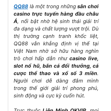
QQ88
là một trong những
sân chơi
casino trực tuyến hàng đầu châu
Á
, nổi bật nhờ hệ sinh thái giải trí
đa dạng và chất lượng vượt trội. Dù
thị trường cạnh tranh khốc liệt,
QQ88 vẫn khẳng định vị thế tại
Việt Nam nhờ sở hữu hàng nghìn
trò chơi hấp dẫn như
casino live,
slot nổ hũ, bắn cá đổi thưởng, cá
cược thể thao và xổ số 3 miền
.
Người chơi dễ dàng đắm mình
trong thế giới giải trí phong phú,
sinh động và cực kỳ cuốn hút.
Trực thuộc
Liên Minh OKVIP
, mọi