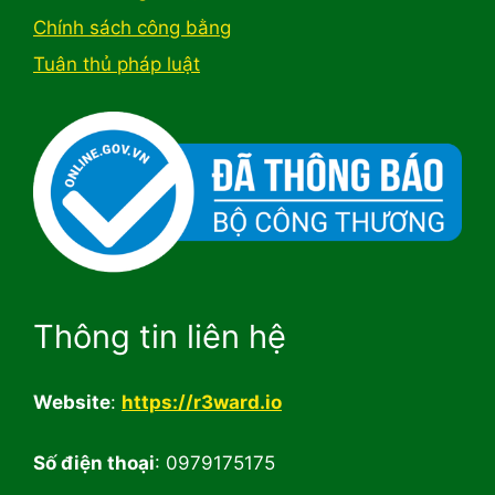
Chính sách công bằng
Tuân thủ pháp luật
Thông tin liên hệ
Website
:
https://r3ward.io
Số điện thoại
: 0979175175