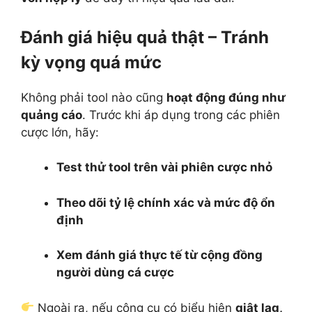
Đánh giá hiệu quả thật – Tránh
kỳ vọng quá mức
Không phải tool nào cũng
hoạt động đúng như
quảng cáo
. Trước khi áp dụng trong các phiên
cược lớn, hãy:
Test thử tool trên vài phiên cược nhỏ
Theo dõi tỷ lệ chính xác và mức độ ổn
định
Xem đánh giá thực tế từ cộng đồng
người dùng cá cược
Ngoài ra, nếu công cụ có biểu hiện
giật lag,