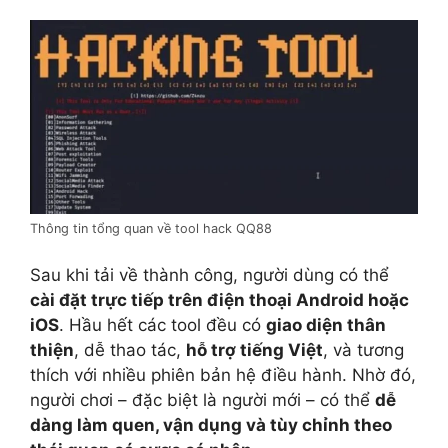
Thông tin tổng quan về tool hack QQ88
Sau khi tải về thành công, người dùng có thể
cài đặt trực tiếp trên điện thoại Android hoặc
iOS
. Hầu hết các tool đều có
giao diện thân
thiện
, dễ thao tác,
hỗ trợ tiếng Việt
, và tương
thích với nhiều phiên bản hệ điều hành. Nhờ đó,
người chơi – đặc biệt là người mới – có thể
dễ
dàng làm quen, vận dụng và tùy chỉnh theo