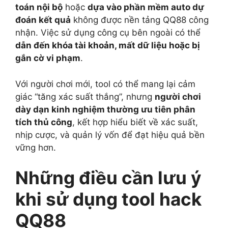
toán nội bộ
hoặc
dựa vào phần mềm auto dự
đoán kết quả
không được nền tảng QQ88 công
nhận. Việc sử dụng công cụ bên ngoài có thể
dẫn đến khóa tài khoản, mất dữ liệu hoặc bị
gắn cờ vi phạm
.
Với người chơi mới, tool có thể mang lại cảm
giác “tăng xác suất thắng”, nhưng
người chơi
dày dạn kinh nghiệm thường ưu tiên phân
tích thủ công
, kết hợp hiểu biết về xác suất,
nhịp cược, và quản lý vốn để đạt hiệu quả bền
vững hơn.
Những điều cần lưu ý
khi sử dụng tool hack
QQ88