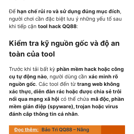
Để
hạn chế rủi ro và sử dụng đúng mục đích
,
người chơi cần đặc biệt lưu ý những yếu tố sau
khi tiếp cận
tool hack QQ88
:
Kiểm tra kỹ nguồn gốc và độ an
toàn của tool
Trước khi tải bất kỳ
phần mềm hack hoặc công
cụ tự động nào
, người dùng cần
xác minh rõ
nguồn gốc
. Các tool đến từ
trang web không
xác thực, diễn đàn rác hoặc được chia sẻ trôi
nổi qua mạng xã hội
có thể chứa
mã độc, phần
mềm gián điệp (spyware), trojan hoặc virus
đánh cắp thông tin cá nhân
.
Đọc thêm:
Bảo Trì QQ88 – Nâng