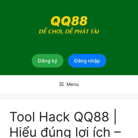
Chuyển
đến
nội
dung
Đăng ký
Đăng nhập
Menu
Tool Hack QQ88 |
Hiểu đúng lợi ích –