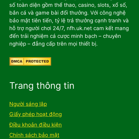
số toàn diện gồm thể thao, casino, slots, xổ số,
bắn cá và game bài đổi thưởng. Với công nghệ
bảo mật tiên tiến, tỷ lệ trả thưởng cạnh tranh và
hỗ trợ người chơi 24/7, nfh.uk.net cam kết mang
đến trải nghiệm cá cược minh bạch – chuyên
nghiệp – đẳng cấp trên mọi thiết bị.
Trang thông tin
Người sáng lập
Giấy phép hoạt động
Điều khoản điều kiện
Chính sách bảo mật