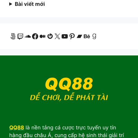
Bài viết mới
500px
Twitch
SoundCloud
Facebook
Medium
Gravatar
X
Youtube
Pinterest
Bandcamp
Behance
Goodreads
QQ88
là nền tảng cá cược trực tuyến uy tín
hàng đầu châu Á, cung cấp hệ sinh thái giải trí