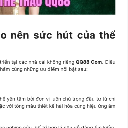
ạo nên sức hút của thể
iển tại các nhà cái không riêng
QQ88 Com
. Điều
phẩm cùng những ưu điểm nổi bật sau:
hể yên tâm bởi đơn vị luôn chú trọng đầu tư từ chi
oặc với tông màu thiết kế hài hòa cùng hiệu ứng âm
 nghiên cứu, bố trí hợp lý nên dễ dàng tìm kiếm,