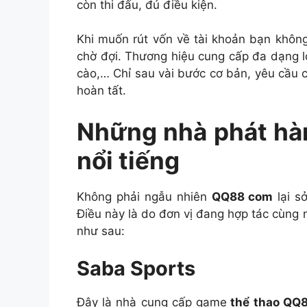
còn thi đấu, đủ điều kiện.
Khi muốn rút vốn về tài khoản bạn không 
chờ đợi. Thương hiệu cung cấp đa dạng lo
cào,… Chỉ sau vài bước cơ bản, yêu cầu 
hoàn tất.
Những nhà phát hà
nổi tiếng
Không phải ngẫu nhiên
QQ88 com
lại s
Điều này là do đơn vị đang hợp tác cùng 
như sau:
Saba Sports
Đây là nhà cung cấp game
thể thao QQ