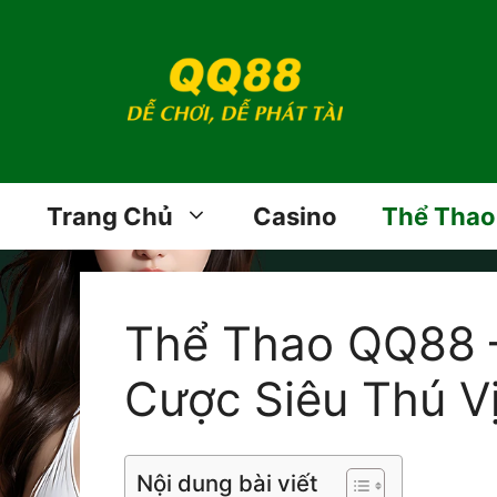
Chuyển
đến
nội
dung
Trang Chủ
Casino
Thể Thao
Thể Thao QQ88 –
Cược Siêu Thú V
Nội dung bài viết