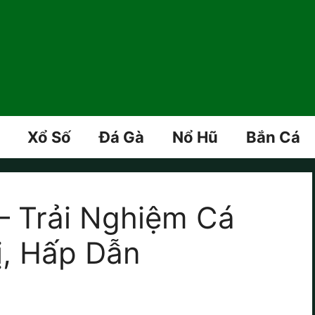
Xổ Số
Đá Gà
Nổ Hũ
Bắn Cá
 Trải Nghiệm Cá
ị, Hấp Dẫn