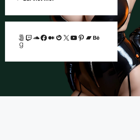
500px
Twitch
SoundCloud
Facebook
Medium
Gravatar
X
Youtube
Pinterest
Bandcamp
Behance
Goodreads