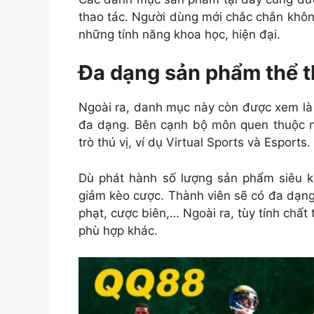
thao tác. Người dùng mới chắc chắn khôn
những tính năng khoa học, hiện đại.
Đa dạng sản phẩm thể 
Ngoài ra, danh mục này còn được xem là 
đa dạng. Bên cạnh bộ môn quen thuộc n
trò thú vị, ví dụ Virtual Sports và Esports.
Dù phát hành số lượng sản phẩm siêu 
giảm kèo cược. Thành viên sẽ có đa dạng 
phạt, cược biên,… Ngoài ra, tùy tính chất 
phù hợp khác.