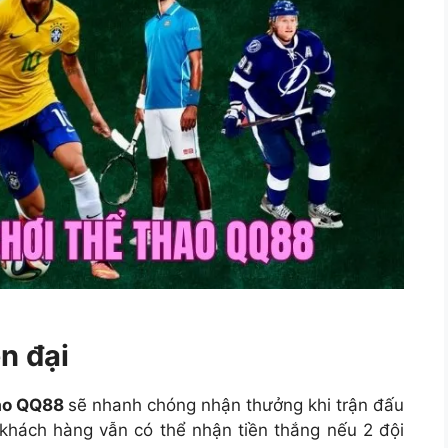
n đại
hao QQ88
sẽ nhanh chóng nhận thưởng khi trận đấu
, khách hàng vẫn có thể nhận tiền thắng nếu 2 đội