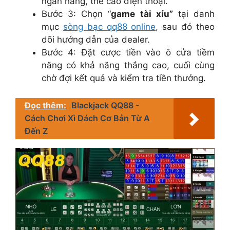
ngân hàng, thẻ cào điện thoại.
Bước 3: Chọn “
game
tài xỉu”
tại danh
mục
sòng bạc qq88 online
, sau đó theo
dõi hướng dẫn của dealer.
Bước 4: Đặt cược tiền vào ô cửa tiềm
năng có khả năng thắng cao, cuối cùng
chờ đợi kết quả và kiểm tra tiền thưởng.
Đọc thêm:
Blackjack QQ88 -
Cách Chơi Xì Dách Cơ Bản Từ A
Đến Z