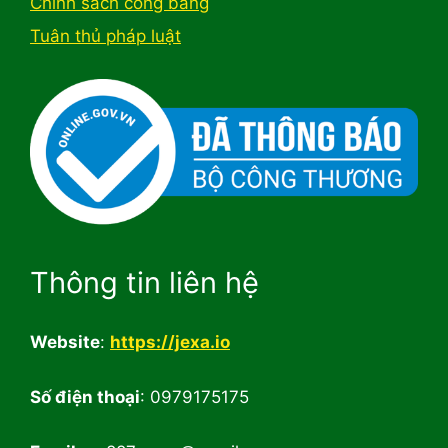
Chính sách công bằng
Tuân thủ pháp luật
Thông tin liên hệ
Website
:
https://jexa.io
Số điện thoại
: 0979175175