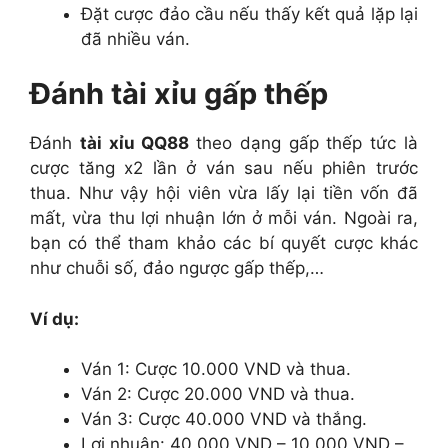
Đặt cược đảo cầu nếu thấy kết quả lặp lại
đã nhiều ván.
Đánh tài xỉu gấp thếp
Đánh
tài xỉu QQ88
theo dạng gấp thếp tức là
cược tăng x2 lần ở ván sau nếu phiên trước
thua. Như vậy hội viên vừa lấy lại tiền vốn đã
mất, vừa thu lợi nhuận lớn ở mỗi ván. Ngoài ra,
bạn có thể tham khảo các bí quyết cược khác
như chuỗi số, đảo ngược gấp thếp,…
Ví dụ:
Ván 1:
Cược 10.000 VND và thua.
Ván 2:
Cược 20.000 VND và thua.
Ván 3:
Cược 40.000 VND và thắng.
Lợi nhuận:
40.000 VND – 10.000 VND –