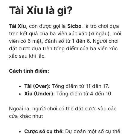
Tài Xỉu là gì?
Tài Xỉu
, còn được gọi là
Sicbo
, là trò chơi dựa
trên kết quả của ba viên xúc xắc (xí ngầu), mỗi
viên có 6 mặt, đánh số từ 1 đến 6. Người chơi
đặt cược dựa trên tổng điểm của ba viên xúc
xắc sau khi lắc.
Cách tính điểm:
Tài (Over):
Tổng điểm từ 11 đến 17.
Xỉu (Under):
Tổng điểm từ 4 đến 10.
Ngoài ra, người chơi có thể đặt cược vào các
cửa khác như:
Cược số cụ thể:
Dự đoán một số cụ thể