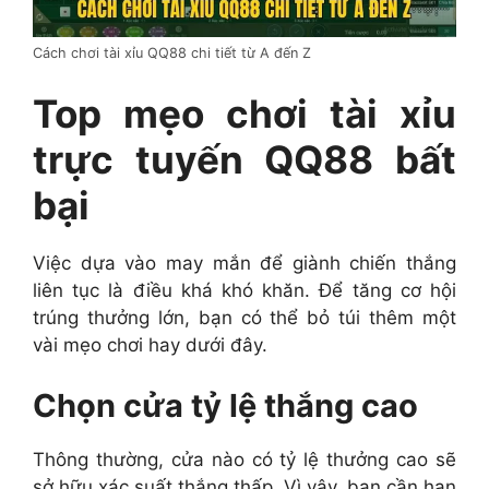
Cách chơi tài xỉu QQ88 chi tiết từ A đến Z
Top mẹo chơi tài xỉu
trực tuyến QQ88 bất
bại
Việc dựa vào may mắn để giành chiến thắng
liên tục là điều khá khó khăn. Để tăng cơ hội
trúng thưởng lớn, bạn có thể bỏ túi thêm một
vài mẹo chơi hay dưới đây.
Chọn cửa tỷ lệ thắng cao
Thông thường, cửa nào có tỷ lệ thưởng cao sẽ
sở hữu xác suất thắng thấp. Vì vậy, bạn cần hạn