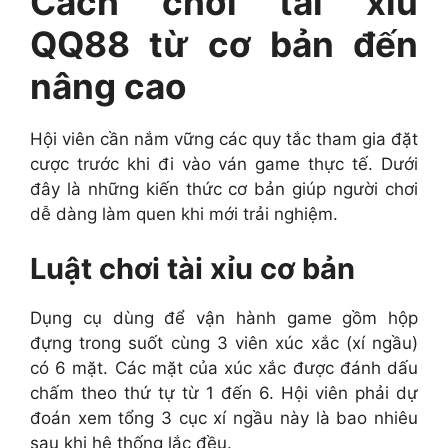
Cách chơi tài xỉu
QQ88 từ cơ bản đến
nâng cao
Hội viên cần nắm vững các quy tắc tham gia đặt
cược trước khi đi vào ván game thực tế. Dưới
đây là những kiến thức cơ bản giúp người chơi
dễ dàng làm quen khi mới trải nghiệm.
Luật chơi tài xỉu cơ bản
Dụng cụ dùng để vận hành game gồm hộp
đựng trong suốt cùng 3 viên xúc xắc (xí ngầu)
có 6 mặt. Các mặt của xúc xắc được đánh dấu
chấm theo thứ tự từ 1 đến 6. Hội viên phải dự
đoán xem tổng 3 cục xí ngầu này là bao nhiêu
sau khi hệ thống lắc đều.