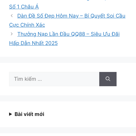
mục
Số 1 Châu Á
Dàn Đề Số Đẹp Hôm Nay – Bí Quyết Soi Cầu
Cực Chính Xác
Thưởng Nạp Lần Đầu QQ88 – Siêu Ưu Đãi
Hấp Dẫn Nhất 2025
Tìm
kiếm
cho:
Bài viết mới