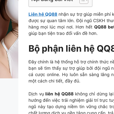
Liên hệ QQ88
nhận sự trợ giúp miễn phí k
được sự quan tâm lớn. Đội ngũ CSKH thươ
hàng mọi lúc mọi nơi. Hơn hết
QQ88 be
giúp bạn tiện trao đổi vấn đề hơn.
Bộ phận liên hệ QQ8
Đây chính là hệ thống hỗ trợ chính thức nề
bạn sẽ tìm thấy sự trợ giúp bởi đội ngũ 
cá cược online. Họ luôn sẵn sàng lắng n
một cách chi tiết, đầy đủ.
Dịch vụ
liên hệ QQ88
không chỉ dừng lại
hướng đến việc trải nghiệm giải trí trực 
ngũ này tạo dựng niềm tin vững chắc tr
chất lượng dịch vụ nền tảng cung cấp, trả