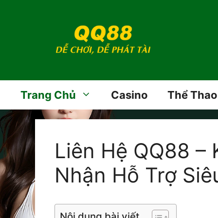
Chuyển
đến
nội
dung
Trang Chủ
Casino
Thể Thao
Liên Hệ QQ88 – 
Nhận Hỗ Trợ Siê
Nội dung bài viết