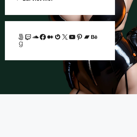
500px
Twitch
SoundCloud
Facebook
Medium
Gravatar
X
Youtube
Pinterest
Bandcamp
Behance
Goodreads