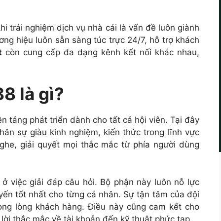
hi trải nghiệm dịch vụ nhà cái là vấn đề luôn giành
ng hiệu luôn sẵn sàng túc trực 24/7, hỗ trợ khách
t
còn cung cấp đa dạng kênh kết nối khác nhau,
8 là gì?
n tảng phát triển dành cho tất cả hội viên. Tại đây
nhân sự giàu kinh nghiệm, kiến thức trong lĩnh vực
ghe, giải quyết mọi thắc mắc từ phía người dùng
 ở việc giải đáp câu hỏi. Bộ phận này luôn nỗ lực
tuyến tốt nhất cho từng cá nhân. Sự tận tâm của đội
ong lòng khách hàng. Điều này cũng cam kết cho
 lời thắc mắc về tài khoản đến kỹ thuật phức tạp.