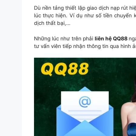
Dù nền tảng thiết lập giao dịch nạp rút h
lúc thực hiện. Ví dụ như số tiền chuyển
dịch thất bại,…
Những lúc như trên phải
liên hệ QQ88
ng
tư vấn viên tiếp nhận thông tin qua hình 