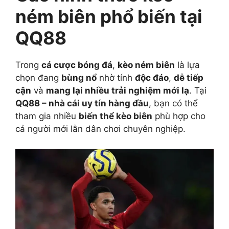
ném biên phổ biến tại
QQ88
Trong
cá cược bóng đá
,
kèo ném biên
là lựa
chọn đang
bùng nổ
nhờ tính
độc đáo
,
dễ tiếp
cận
và
mang lại nhiều trải nghiệm mới lạ
. Tại
QQ88 – nhà cái uy tín hàng đầu
, bạn có thể
tham gia nhiều
biến thể kèo biên
phù hợp cho
cả người mới lẫn dân chơi chuyên nghiệp.