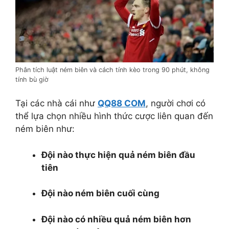
Phân tích luật ném biên và cách tính kèo trong 90 phút, không
tính bù giờ
Tại các nhà cái như
QQ88 COM
, người chơi có
thể lựa chọn nhiều hình thức cược liên quan đến
ném biên như:
Đội nào thực hiện quả ném biên đầu
tiên
Đội nào ném biên cuối cùng
Đội nào có nhiều quả ném biên hơn