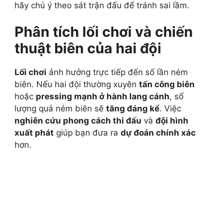
hãy chú ý theo sát trận đấu để tránh sai lầm.
Phân tích lối chơi và chiến
thuật biên của hai đội
Lối chơi
ảnh hưởng trực tiếp đến số lần ném
biên. Nếu hai đội thường xuyên
tấn công biên
hoặc
pressing mạnh ở hành lang cánh
, số
lượng quả ném biên sẽ
tăng đáng kể
. Việc
nghiên cứu phong cách thi đấu
và
đội hình
xuất phát
giúp bạn đưa ra
dự đoán chính xác
hơn.