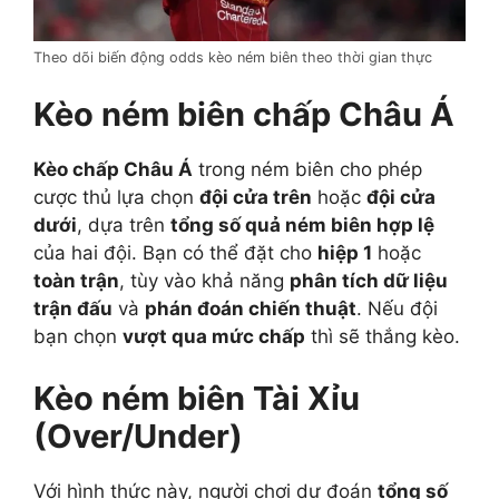
Theo dõi biến động odds kèo ném biên theo thời gian thực
Kèo ném biên chấp Châu Á
Kèo chấp Châu Á
trong ném biên cho phép
cược thủ lựa chọn
đội cửa trên
hoặc
đội cửa
dưới
, dựa trên
tổng số quả ném biên hợp lệ
của hai đội. Bạn có thể đặt cho
hiệp 1
hoặc
toàn trận
, tùy vào khả năng
phân tích dữ liệu
trận đấu
và
phán đoán chiến thuật
. Nếu đội
bạn chọn
vượt qua mức chấp
thì sẽ thắng kèo.
Kèo ném biên Tài Xỉu
(Over/Under)
Với hình thức này, người chơi dự đoán
tổng số