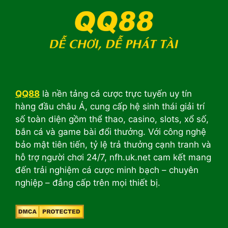
QQ88
là nền tảng cá cược trực tuyến uy tín
hàng đầu châu Á, cung cấp hệ sinh thái giải trí
số toàn diện gồm thể thao, casino, slots, xổ số,
bắn cá và game bài đổi thưởng. Với công nghệ
bảo mật tiên tiến, tỷ lệ trả thưởng cạnh tranh và
hỗ trợ người chơi 24/7, nfh.uk.net cam kết mang
đến trải nghiệm cá cược minh bạch – chuyên
nghiệp – đẳng cấp trên mọi thiết bị.