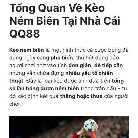
Tổng Quan Về Kèo
Ném Biên Tại Nhà Cái
QQ88
Kèo ném biên
là một hình thức cá cược bóng đá
đang ngày càng
phổ biến
, thu hút đông đảo
người chơi nhờ vào tính
đơn giản
,
dễ tiếp cận
nhưng vẫn chứa đựng
nhiều yếu tố chiến
thuật
. Đây là loại kèo được tính dựa trên
tổng
số lần bóng được ném biên
trong trận đấu – từ
đó xác định kết quả
thắng hoặc thua
của người
chơi.