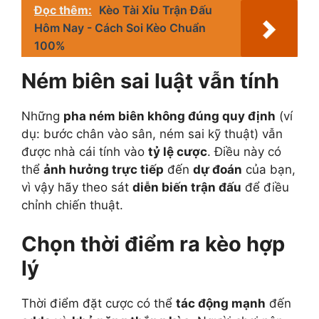
Đọc thêm:
Kèo Tài Xỉu Trận Đấu
Hôm Nay - Cách Soi Kèo Chuẩn
100%
Ném biên sai luật vẫn tính
Những
pha ném biên không đúng quy định
(ví
dụ: bước chân vào sân, ném sai kỹ thuật) vẫn
được nhà cái tính vào
tỷ lệ cược
. Điều này có
thể
ảnh hưởng trực tiếp
đến
dự đoán
của bạn,
vì vậy hãy theo sát
diễn biến trận đấu
để điều
chỉnh chiến thuật.
Chọn thời điểm ra kèo hợp
lý
Thời điểm đặt cược có thể
tác động mạnh
đến