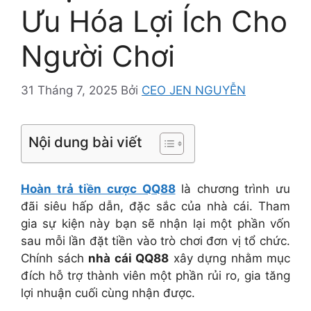
Ưu Hóa Lợi Ích Cho
Người Chơi
31 Tháng 7, 2025
Bởi
CEO JEN NGUYỄN
Nội dung bài viết
Hoàn trả tiền cược QQ88
là chương trình ưu
đãi siêu hấp dẫn, đặc sắc của nhà cái. Tham
gia sự kiện này bạn sẽ nhận lại một phần vốn
sau mỗi lần đặt tiền vào trò chơi đơn vị tổ chức.
Chính sách
nhà cái QQ88
xây dựng nhằm mục
đích hỗ trợ thành viên một phần rủi ro, gia tăng
lợi nhuận cuối cùng nhận được.