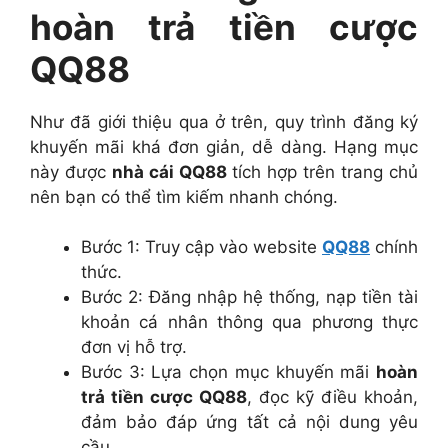
hoàn trả tiền cược
QQ88
Như đã giới thiệu qua ở trên, quy trình đăng ký
khuyến mãi khá đơn giản, dễ dàng. Hạng mục
này được
nhà cái QQ88
tích hợp trên trang chủ
nên bạn có thể tìm kiếm nhanh chóng.
Bước 1: Truy cập vào website
QQ88
chính
thức.
Bước 2: Đăng nhập hệ thống, nạp tiền tài
khoản cá nhân thông qua phương thực
đơn vị hỗ trợ.
Bước 3: Lựa chọn mục khuyến mãi
hoàn
trả tiền cược QQ88
, đọc kỹ điều khoản,
đảm bảo đáp ứng tất cả nội dung yêu
cầu.