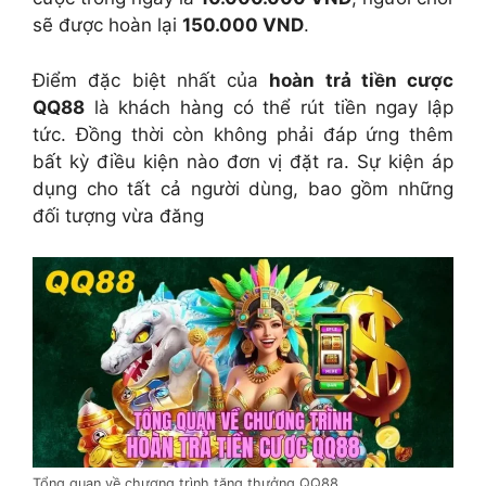
sẽ được hoàn lại
150.000 VND
.
Điểm đặc biệt nhất của
hoàn trả tiền cược
QQ88
là khách hàng có thể rút tiền ngay lập
tức. Đồng thời còn không phải đáp ứng thêm
bất kỳ điều kiện nào đơn vị đặt ra. Sự kiện áp
dụng cho tất cả người dùng, bao gồm những
đối tượng vừa đăng
Tổng quan về chương trình tặng thưởng QQ88