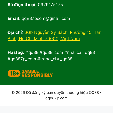
Số điện thoại
: 0979175175
Email
:
qq887pcom@gmail.com
Địa chỉ
:
66b Nguyễn Sỹ Sách, Phường 15, Tân
Bình, Hồ Chí Minh 70000, Việt Nam
Hastag
: #qq88 #qq88_com #nha_cai_qq88
#qq887p_com #trang_chu_qq88
© 2026 Đã đăng ký bản quyền thương hiệu QQ88 -
qq887p.com