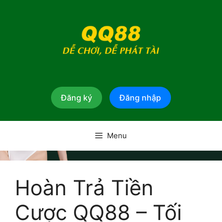
Chuyển
đến
nội
dung
Đăng ký
Đăng nhập
Menu
Hoàn Trả Tiền
Cược QQ88 – Tối