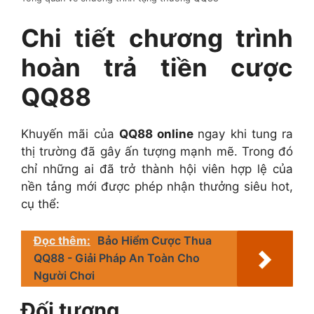
Chi tiết chương trình
hoàn trả tiền cược
QQ88
Khuyến mãi của
QQ88 online
ngay khi tung ra
thị trường đã gây ấn tượng mạnh mẽ. Trong đó
chỉ những ai đã trở thành hội viên hợp lệ của
nền tảng mới được phép nhận thưởng siêu hot,
cụ thể:
Đọc thêm:
Bảo Hiểm Cược Thua
QQ88 - Giải Pháp An Toàn Cho
Người Chơi
Đối tượng