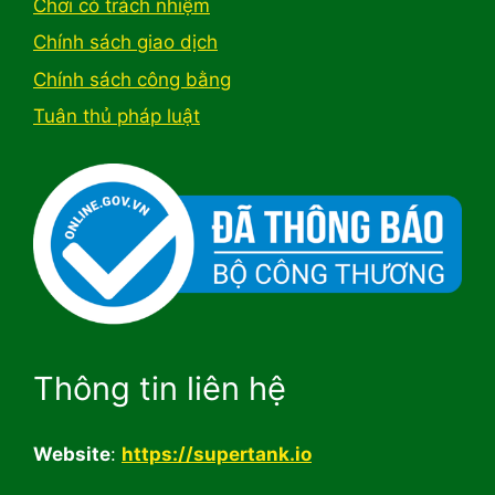
Chơi có trách nhiệm
Chính sách giao dịch
Chính sách công bằng
Tuân thủ pháp luật
Thông tin liên hệ
Website
:
https://supertank.io