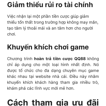
Giảm thiểu rủi ro tài chính
Việc nhận lại một phần tiền cược giúp giảm
thiểu tổn thất trong trường hợp không may mắn,
tạo tâm lý thoải mái và an tâm hơn cho người
chơi.
Khuyến khích chơi game
Chương trình
hoàn trả tiền cược QQ88
không
chỉ áp dụng cho một loại hình nhất định. Nó
được tổ chức cho đa dạng chuyên mục game
khác nhau tại website nhà cái. Điều này nhằm
khuyến khích khách hàng tham gia nhiều trò,
khám phá các lĩnh vực mới mẻ hơn.
Cách tham gia ưu đãi