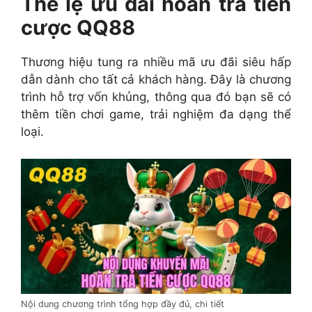
Thể lệ ưu đãi hoàn trả tiền
cược QQ88
Thương hiệu tung ra nhiều mã ưu đãi siêu hấp
dẫn dành cho tất cả khách hàng. Đây là chương
trình hỗ trợ vốn khủng, thông qua đó bạn sẽ có
thêm tiền chơi game, trải nghiệm đa dạng thể
loại.
Nội dung chương trình tổng hợp đầy đủ, chi tiết