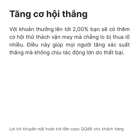
Tăng cơ hội thắng
Với khoản thưởng lên tới 2,00% bạn sẽ có thêm
cơ hội thử thách vận may mà chẳng lo bị thua lỗ
nhiều. Điều này giúp mọi người tăng xác suất
thắng mà không chịu tác động lớn do thất bại.
Lợi ích khuyến mãi hoàn trả tiền cược QQ88 cho khách hàng