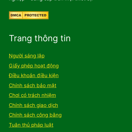
Trang thông tin
Người sáng lập
Giấy phép hoạt động
Điều khoản điều kiện
Chính sách bảo mật
Chơi có trách nhiệm
Chính sách giao dịch
Chính sách công bằng
Tuân thủ pháp luật