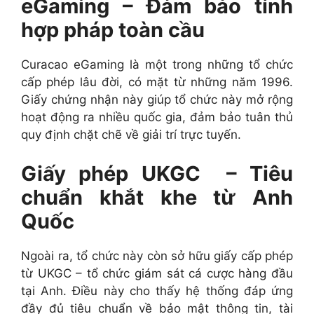
eGaming – Đảm bảo tính
hợp pháp toàn cầu
Curacao eGaming là một trong những tổ chức
cấp phép lâu đời, có mặt từ những năm 1996.
Giấy chứng nhận này giúp tổ chức này mở rộng
hoạt động ra nhiều quốc gia, đảm bảo tuân thủ
quy định chặt chẽ về giải trí trực tuyến.
Giấy phép UKGC – Tiêu
chuẩn khắt khe từ Anh
Quốc
Ngoài ra, tổ chức này còn sở hữu giấy cấp phép
từ UKGC – tổ chức giám sát cá cược hàng đầu
tại Anh. Điều này cho thấy hệ thống đáp ứng
đầy đủ tiêu chuẩn về bảo mật thông tin, tài