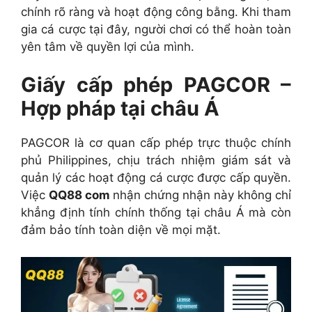
chính rõ ràng và hoạt động công bằng. Khi tham
gia cá cược tại đây, người chơi có thể hoàn toàn
yên tâm về quyền lợi của mình.
Giấy cấp phép PAGCOR –
Hợp pháp tại châu Á
PAGCOR là cơ quan cấp phép trực thuộc chính
phủ Philippines, chịu trách nhiệm giám sát và
quản lý các hoạt động cá cược được cấp quyền.
Việc
QQ88 com
nhận chứng nhận này không chỉ
khẳng định tính chính thống tại châu Á mà còn
đảm bảo tính toàn diện về mọi mặt.