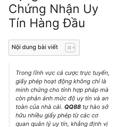
Chứng Nhận Uy
Tín Hàng Đầu
Nội dung bài viết
Trong lĩnh vực cá cược trực tuyến,
giấy phép hoạt động không chỉ là
minh chứng cho tính hợp pháp mà
còn phản ánh mức độ uy tín và an
toàn của nhà cái.
QQ88
tự hào sở
hữu nhiều giấy phép từ các cơ
quan quản lý uy tín, khẳng định vị