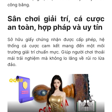
công bằng.
Sân chơi giải trí, cá cược
an toàn, hợp pháp và uy tín
Sở hữu giấy chứng nhận được cấp phép, hệ
thống cá cược cam kết mang đến một môi
trường giải trí chuẩn mực. Giúp người chơi thoải
mái trải nghiệm mà không lo lắng về rủi ro lừa
đảo.