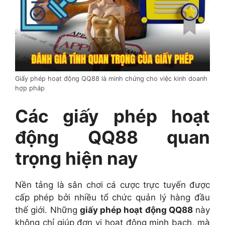
Giấy phép hoạt động QQ88 là minh chứng cho việc kinh doanh
hợp pháp
Các giấy phép hoạt
động QQ88 quan
trọng hiện nay
Nền tảng là sân chơi cá cược trực tuyến được
cấp phép bởi nhiều tổ chức quản lý hàng đầu
thế giới. Những
giấy phép hoạt động QQ88
này
không chỉ giúp đơn vị hoạt động minh bạch, mà