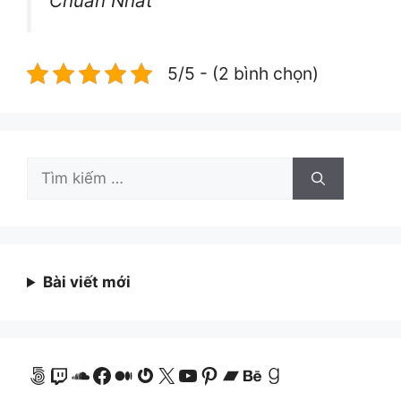
Chuẩn Nhất
5/5 - (2 bình chọn)
Tìm
kiếm
cho:
Bài viết mới
500px
Twitch
SoundCloud
Facebook
Medium
Gravatar
X
Youtube
Pinterest
Bandcamp
Behance
Goodreads