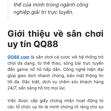
thế của mình trong ngành công
nghiệp giải trí trực tuyến.
Giới thiệu về sân chơi
uy tín QQ88
QQ88 com
là sân chơi cá cược với hệ thống trò
chơi đa dạng, từ thể thao, sòng bài trực tuyến
đến game nổ hũ hấp dẫn. Công nghệ hiện đại
giúp giao dịch nhanh chóng, bảo mật thông tin
tối đa. Đặc biệt, dịch vụ chăm sóc khách hàng
24/7, sẵn sàng hỗ trợ mọi lúc.
Việc được cấp giấy chứng nhận hoạt động từ
các tổ chức uy tín là minh chứng rõ ràng cho sự