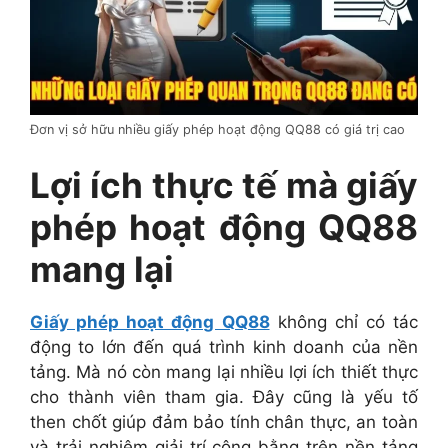
Đơn vị sở hữu nhiều giấy phép hoạt động QQ88 có giá trị cao
Lợi ích thực tế mà giấy
phép hoạt động QQ88
mang lại
Giấy phép hoạt động QQ88
không chỉ có tác
động to lớn đến quá trình kinh doanh của nền
tảng. Mà nó còn mang lại nhiều lợi ích thiết thực
cho thành viên tham gia. Đây cũng là yếu tố
then chốt giúp đảm bảo tính chân thực, an toàn
và trải nghiệm giải trí công bằng trên nền tảng