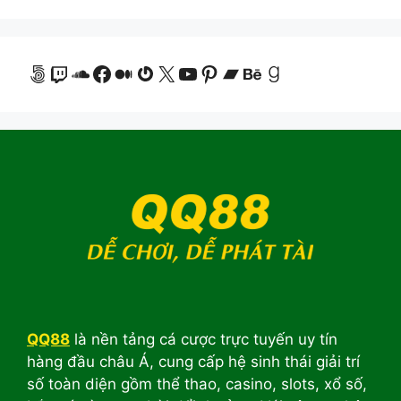
500px
Twitch
SoundCloud
Facebook
Medium
Gravatar
X
Youtube
Pinterest
Bandcamp
Behance
Goodreads
QQ88
là nền tảng cá cược trực tuyến uy tín
hàng đầu châu Á, cung cấp hệ sinh thái giải trí
số toàn diện gồm thể thao, casino, slots, xổ số,