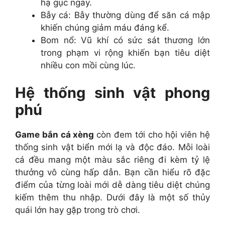
hạ gục ngay.
Bẫy cá: Bẫy thường dùng để săn cá mập
khiến chúng giảm máu đáng kể.
Bom nổ: Vũ khí có sức sát thương lớn
trong phạm vi rộng khiến bạn tiêu diệt
nhiều con mồi cùng lúc.
Hệ thống sinh vật phong
phú
Game bắn cá xèng
còn đem tới cho hội viên hệ
thống sinh vật biển mới lạ và độc đáo. Mỗi loài
cá đều mang một màu sắc riêng đi kèm tỷ lệ
thưởng vô cùng hấp dẫn. Bạn cần hiểu rõ đặc
điểm của từng loài mới dễ dàng tiêu diệt chúng
kiếm thêm thu nhập. Dưới đây là một số thủy
quái lớn hay gặp trong trò chơi.