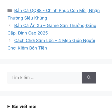
Danh
Bắn Cá QQ88 - Chinh Phục Con Mồi, Nhận
mục
Thưởng Siêu Khủng
Bắn Cá Ăn Xu – Game Săn Thưởng Đẳng
Cấp, Đỉnh Cao 2025
Cách Chơi Sâm Lốc – 4 Mẹo Giúp Người
Chơi Kiếm Bộn Tiền
Tìm
kiếm
cho:
Bài viết mới