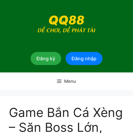
Chuyển
đến
nội
dung
Đăng ký
Đăng nhập
Menu
Game Bắn Cá Xèng
– Săn Boss Lớn,