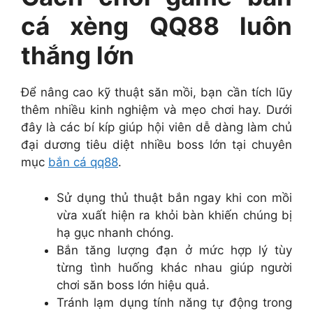
cá xèng QQ88 luôn
thắng lớn
Để nâng cao kỹ thuật săn mồi, bạn cần tích lũy
thêm nhiều kinh nghiệm và mẹo chơi hay. Dưới
đây là các bí kíp giúp hội viên dễ dàng làm chủ
đại dương tiêu diệt nhiều boss lớn tại chuyên
mục
bắn cá qq88
.
Sử dụng thủ thuật bắn ngay khi con mồi
vừa xuất hiện ra khỏi bàn khiến chúng bị
hạ gục nhanh chóng.
Bắn tăng lượng đạn ở mức hợp lý tùy
từng tình huống khác nhau giúp người
chơi săn boss lớn hiệu quả.
Tránh lạm dụng tính năng tự động trong