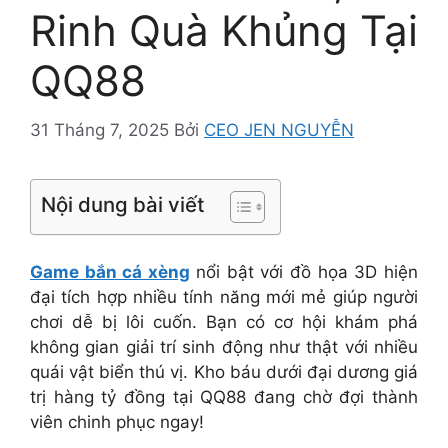
Rinh Quà Khủng Tại
QQ88
31 Tháng 7, 2025
Bởi
CEO JEN NGUYỄN
Nội dung bài viết
Game bắn cá xèng
nổi bật với đồ họa 3D hiện
đại tích hợp nhiều tính năng mới mẻ giúp người
chơi dễ bị lôi cuốn. Bạn có cơ hội khám phá
không gian giải trí sinh động như thật với nhiều
quái vật biển thú vị. Kho báu dưới đại dương giá
trị hàng tỷ đồng tại QQ88 đang chờ đợi thành
viên chinh phục ngay!