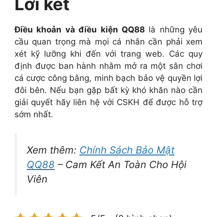
Lời kết
Điều khoản và điều kiện QQ88
là những yêu
cầu quan trọng mà mọi cá nhân cần phải xem
xét kỹ lưỡng khi đến với trang web. Các quy
định được ban hành nhằm mở ra một sân chơi
cá cược công bằng, minh bạch bảo vệ quyền lợi
đôi bên. Nếu bạn gặp bất kỳ khó khăn nào cần
giải quyết hãy liên hệ với CSKH để được hỗ trợ
sớm nhất.
Xem thêm:
Chính Sách Bảo Mật
QQ88
– Cam Kết An Toàn Cho Hội
Viên