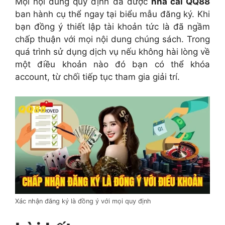
Mọi nội dung quy định đã được
nhà cái QQ88
ban hành cụ thể ngay tại biểu mẫu đăng ký. Khi
bạn đồng ý thiết lập tài khoản tức là đã ngầm
chấp thuận với mọi nội dung chúng sách. Trong
quá trình sử dụng dịch vụ nếu không hài lòng về
một điều khoản nào đó bạn có thể khóa
account, từ chối tiếp tục tham gia giải trí.
Xác nhận đăng ký là đồng ý với mọi quy định