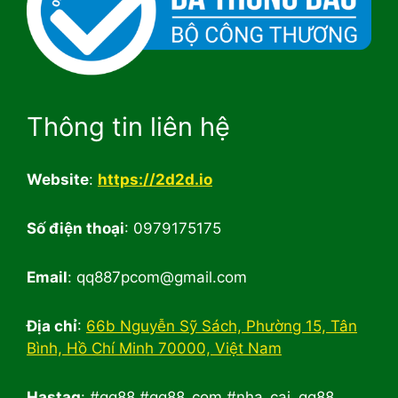
Thông tin liên hệ
Website
:
https://2d2d.io
Số điện thoại
: 0979175175
Email
:
qq887pcom@gmail.com
Địa chỉ
:
66b Nguyễn Sỹ Sách, Phường 15, Tân
Bình, Hồ Chí Minh 70000, Việt Nam
Hastag
: #qq88 #qq88_com #nha_cai_qq88