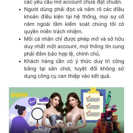
các yêu cầu mở account chưa đạt chuẩn.
Người dùng phải đọc và nắm rõ các điều
khoản điều kiện tại hệ thống, mọi sự cố
nằm ngoài tầm kiểm soát chúng tôi có
quyền miễn trách nhiệm.
Mỗi cá nhân chỉ được phép mở và sở hữu
duy nhất một account, mọi thông tin cung
phải đảm bảo hợp lệ, chính chủ.
Khách hàng cần có ý thức duy trì công
bằng tại sân chơi, tuyệt đối không sử
dụng công cụ can thiệp vào kết quả.