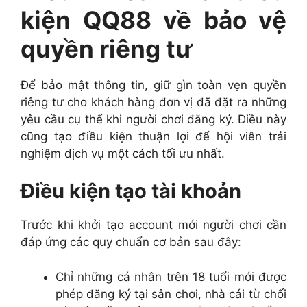
kiện QQ88 về bảo vệ
quyền riêng tư
Để bảo mật thông tin, giữ gìn toàn vẹn quyền
riêng tư cho khách hàng đơn vị đã đặt ra những
yêu cầu cụ thể khi người chơi đăng ký. Điều này
cũng tạo điều kiện thuận lợi để hội viên trải
nghiệm dịch vụ một cách tối ưu nhất.
Điều kiện tạo tài khoản
Trước khi khởi tạo account mới người chơi cần
đáp ứng các quy chuẩn cơ bản sau đây:
Chỉ những cá nhân trên 18 tuổi mới được
phép đăng ký tại sân chơi, nhà cái từ chối