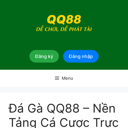
Chuyển
đến
nội
dung
Đăng ký
Đăng nhập
Menu
Đá Gà QQ88 – Nền
Tảng Cá Cược Trực