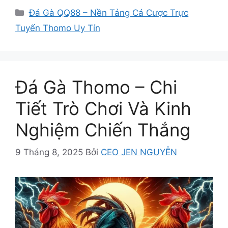
Danh
Đá Gà QQ88 – Nền Tảng Cá Cược Trực
mục
Tuyến Thomo Uy Tín
Đá Gà Thomo – Chi
Tiết Trò Chơi Và Kinh
Nghiệm Chiến Thắng
9 Tháng 8, 2025
Bởi
CEO JEN NGUYỄN