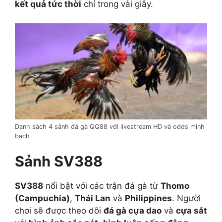
kết quả tức thời
chỉ trong vài giây.
Danh sách 4 sảnh đá gà QQ88 với livestream HD và odds minh
bạch
Sảnh SV388
SV388
nổi bật với các trận đá gà từ
Thomo
(Campuchia)
,
Thái Lan
và
Philippines
. Người
chơi sẽ được theo dõi
đá gà cựa dao
và
cựa sắt