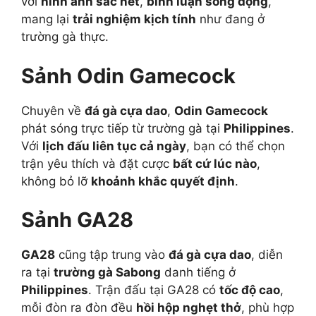
với
hình ảnh sắc nét
,
bình luận sống động
,
mang lại
trải nghiệm kịch tính
như đang ở
trường gà thực.
Sảnh Odin Gamecock
Chuyên về
đá gà cựa dao
,
Odin Gamecock
phát sóng trực tiếp từ trường gà tại
Philippines
.
Với
lịch đấu liên tục cả ngày
, bạn có thể chọn
trận yêu thích và đặt cược
bất cứ lúc nào
,
không bỏ lỡ
khoảnh khắc quyết định
.
Sảnh GA28
GA28
cũng tập trung vào
đá gà cựa dao
, diễn
ra tại
trường gà Sabong
danh tiếng ở
Philippines
. Trận đấu tại GA28 có
tốc độ cao
,
mỗi đòn ra đòn đều
hồi hộp nghẹt thở
, phù hợp