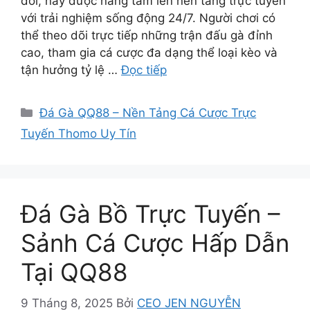
đời, nay được nâng tầm lên nền tảng trực tuyến
với trải nghiệm sống động 24/7. Người chơi có
thể theo dõi trực tiếp những trận đấu gà đỉnh
cao, tham gia cá cược đa dạng thể loại kèo và
tận hưởng tỷ lệ …
Đọc tiếp
Danh
Đá Gà QQ88 – Nền Tảng Cá Cược Trực
mục
Tuyến Thomo Uy Tín
Đá Gà Bồ Trực Tuyến –
Sảnh Cá Cược Hấp Dẫn
Tại QQ88
9 Tháng 8, 2025
Bởi
CEO JEN NGUYỄN