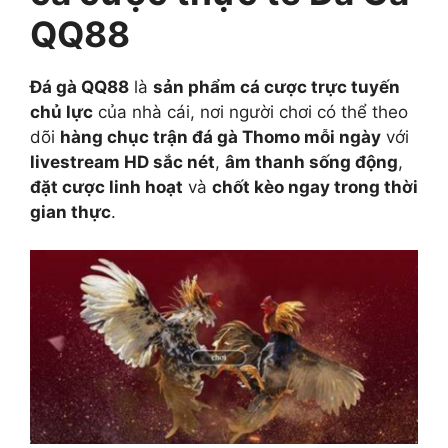
QQ88
Đá gà QQ88
là
sản phẩm cá cược trực tuyến
chủ lực
của nhà cái, nơi người chơi có thể theo
dõi
hàng chục trận đá gà Thomo mỗi ngày
với
livestream HD sắc nét
,
âm thanh sống động
,
đặt cược linh hoạt
và
chốt kèo ngay trong thời
gian thực
.