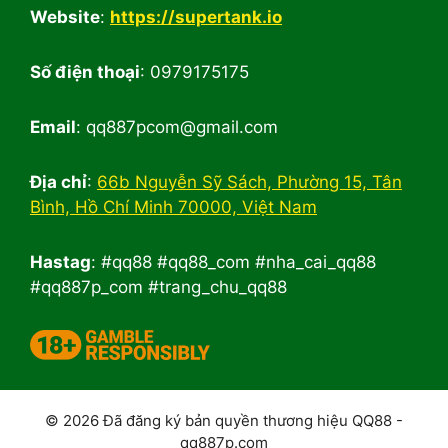
Website
:
https://supertank.io
Số điện thoại
: 0979175175
Email
:
qq887pcom@gmail.com
Địa chỉ
:
66b Nguyễn Sỹ Sách, Phường 15, Tân
Bình, Hồ Chí Minh 70000, Việt Nam
Hastag
: #qq88 #qq88_com #nha_cai_qq88
#qq887p_com #trang_chu_qq88
© 2026 Đã đăng ký bản quyền thương hiệu QQ88 -
qq887p.com