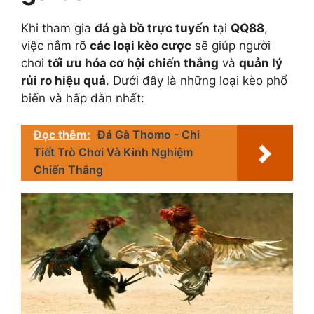
Khi tham gia
đá gà bồ trực tuyến
tại
QQ88
,
việc nắm rõ
các loại kèo cược
sẽ giúp người
chơi
tối ưu hóa cơ hội chiến thắng
và
quản lý
rủi ro hiệu quả
. Dưới đây là những loại kèo phổ
biến và hấp dẫn nhất:
Đọc thêm:
Đá Gà Thomo - Chi
Tiết Trò Chơi Và Kinh Nghiệm
Chiến Thắng