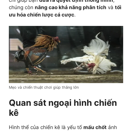
chúng còn
nâng cao khả năng phân tích
và
tối
ưu hóa chiến lược cá cược
.
Mẹo và chiến thuật chơi giúp thắng lớn
Quan sát ngoại hình chiến
kê
Hình thể của chiến kê là yếu tố
mấu chốt
ảnh