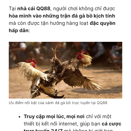
Tại
nhà cái QQ88
, người chơi không chỉ được
hòa mình vào những trận đá gà bồ kịch tính
mà còn được tận hưởng hàng loạt
đặc quyền
hấp dẫn
:
Ưu điểm nổi bật của sảnh đá gà bồ trực tuyến tại QQ88
Truy cập mọi lúc, mọi nơi
chỉ với một
thiết bị kết nối internet, giúp bạn
cá cược