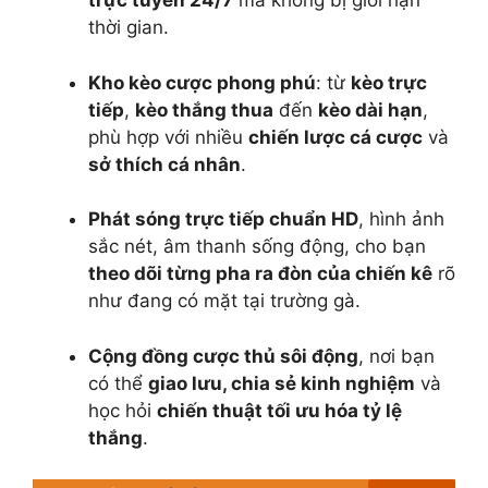
trực tuyến 24/7
mà không bị giới hạn
thời gian.
Kho kèo cược phong phú
: từ
kèo trực
tiếp
,
kèo thắng thua
đến
kèo dài hạn
,
phù hợp với nhiều
chiến lược cá cược
và
sở thích cá nhân
.
Phát sóng trực tiếp chuẩn HD
, hình ảnh
sắc nét, âm thanh sống động, cho bạn
theo dõi từng pha ra đòn của chiến kê
rõ
như đang có mặt tại trường gà.
Cộng đồng cược thủ sôi động
, nơi bạn
có thể
giao lưu, chia sẻ kinh nghiệm
và
học hỏi
chiến thuật tối ưu hóa tỷ lệ
thắng
.