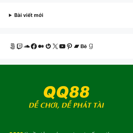
Bài viết mới
500px
Twitch
SoundCloud
Facebook
Medium
Gravatar
X
Youtube
Pinterest
Bandcamp
Behance
Goodreads