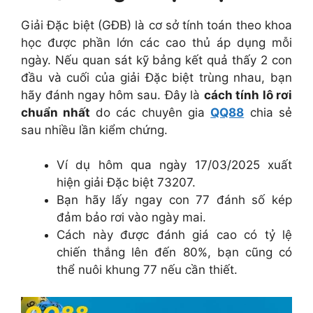
Giải Đặc biệt (GĐB) là cơ sở tính toán theo khoa
học được phần lớn các cao thủ áp dụng mỗi
ngày. Nếu quan sát kỹ bảng kết quả thấy 2 con
đầu và cuối của giải Đặc biệt trùng nhau, bạn
hãy đánh ngay hôm sau. Đây là
cách tính lô rơi
chuẩn nhất
do các chuyên gia
QQ88
chia sẻ
sau nhiều lần kiểm chứng.
Ví dụ hôm qua ngày 17/03/2025 xuất
hiện giải Đặc biệt 73207.
Bạn hãy lấy ngay con 77 đánh số kép
đảm bảo rơi vào ngày mai.
Cách này được đánh giá cao có tỷ lệ
chiến thắng lên đến 80%, bạn cũng có
thể nuôi khung 77 nếu cần thiết.