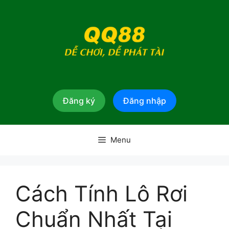
Chuyển
đến
nội
dung
Đăng ký
Đăng nhập
Menu
Cách Tính Lô Rơi
Chuẩn Nhất Tại