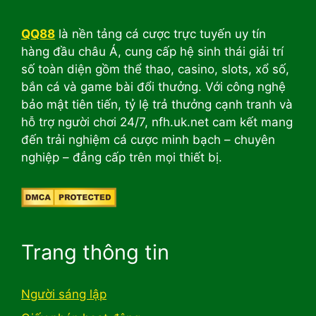
QQ88
là nền tảng cá cược trực tuyến uy tín
hàng đầu châu Á, cung cấp hệ sinh thái giải trí
số toàn diện gồm thể thao, casino, slots, xổ số,
bắn cá và game bài đổi thưởng. Với công nghệ
bảo mật tiên tiến, tỷ lệ trả thưởng cạnh tranh và
hỗ trợ người chơi 24/7, nfh.uk.net cam kết mang
đến trải nghiệm cá cược minh bạch – chuyên
nghiệp – đẳng cấp trên mọi thiết bị.
Trang thông tin
Người sáng lập