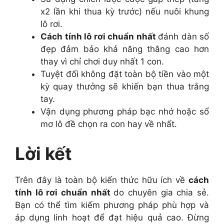
x2 lần khi thua kỳ trước) nếu nuôi khung
lô rơi.
Cách tính lô rơi chuẩn nhất
đánh dàn số
đẹp đảm bảo khả năng thắng cao hơn
thay vì chỉ chơi duy nhất 1 con.
Tuyệt đối không đặt toàn bộ tiền vào một
kỳ quay thưởng sẽ khiến bạn thua trắng
tay.
Vận dụng phương pháp bạc nhớ hoặc sổ
mơ lô đề chọn ra con hay về nhất.
Lời kết
Trên đây là toàn bộ kiến thức hữu ích về
cách
tính lô rơi chuẩn nhất
do chuyên gia chia sẻ.
Bạn có thể tìm kiếm phương pháp phù hợp và
áp dụng linh hoạt để đạt hiệu quả cao. Đừng