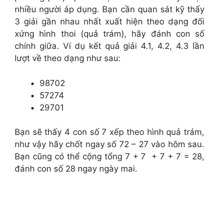
nhiều người áp dụng. Bạn cần quan sát kỹ thấy
3 giải gần nhau nhất xuất hiện theo dạng đối
xứng hình thoi (quả trám), hãy đánh con số
chính giữa. Ví dụ kết quả giải 4.1, 4.2, 4.3 lần
lượt về theo dạng như sau:
98702
57274
29701
Bạn sẽ thấy 4 con số 7 xếp theo hình quả trám,
như vậy hãy chốt ngay số 72 – 27 vào hôm sau.
Bạn cũng có thể cộng tổng 7 + 7 + 7 + 7 = 28,
đánh con số 28 ngay ngày mai.