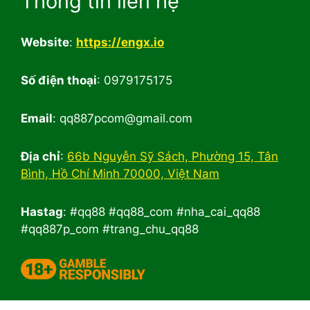
Thông tin liên hệ
Website
:
https://engx.io
Số điện thoại
: 0979175175
Email
:
qq887pcom@gmail.com
Địa chỉ
:
66b Nguyễn Sỹ Sách, Phường 15, Tân
Bình, Hồ Chí Minh 70000, Việt Nam
Hastag
: #qq88 #qq88_com #nha_cai_qq88
#qq887p_com #trang_chu_qq88