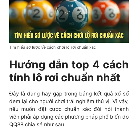
Tìm hiểu sơ lược về cách chơi lô rơi chuẩn xác
Hướng dẫn top 4 cách
tính lô rơi chuẩn nhất
Đây là dạng hay gặp trong bảng kết quả xổ số
đem lại cho người chơi trải nghiệm thú vị. Vì vậy,
nếu muốn đặt cược chuẩn xác đòi hỏi thành
viên phải áp dụng các phương pháp phổ biến do
QQ88 chia sẻ như sau.