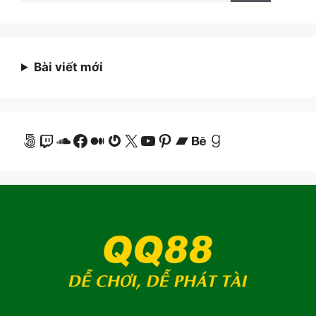
cho:
Bài viết mới
500px
Twitch
SoundCloud
Facebook
Medium
Gravatar
X
Youtube
Pinterest
Bandcamp
Behance
Goodreads