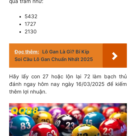
quả trám như:
5432
1727
2130
Đọc thêm:
Lô Gan Là Gì? Bí Kíp
Soi Cầu Lô Gan Chuẩn Nhất 2025
Hãy lấy con 27 hoặc lộn lại 72 làm bạch thủ
đánh ngay hôm nay ngày 16/03/2025 để kiếm
thêm lợi nhuận.