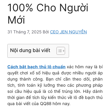
100% Cho Người
Mới
31 Tháng 7, 2025
Bởi
CEO JEN NGUYỄN
Nội dung bài viết
Cách bắt bạch thủ lô chuẩn
xác hôm nay là bí
quyết chơi xổ số hiệu quả được nhiều người áp
dụng thành công. Bạn chỉ cần theo dõi, phân
tích, tính toán kỹ lưỡng theo các phương pháp
soi cầu hiệu quả là có thể trúng lớn. Hãy dành
thời gian để tích lũy kiến thức về lô đề bạch thủ
qua bài viết của QQ88 hôm nay.