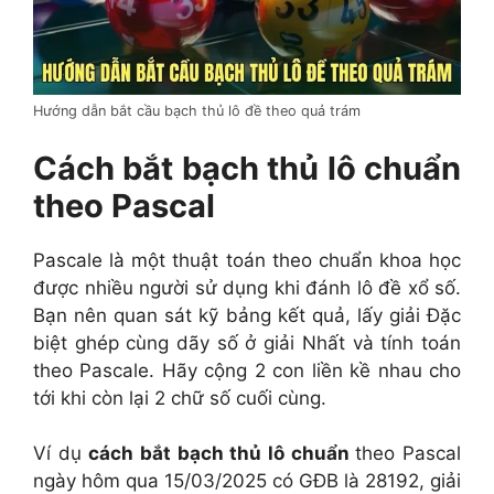
Hướng dẫn bắt cầu bạch thủ lô đề theo quả trám
Cách bắt bạch thủ lô chuẩn
theo Pascal
Pascale là một thuật toán theo chuẩn khoa học
được nhiều người sử dụng khi đánh lô đề xổ số.
Bạn nên quan sát kỹ bảng kết quả, lấy giải Đặc
biệt ghép cùng dãy số ở giải Nhất và tính toán
theo Pascale. Hãy cộng 2 con liền kề nhau cho
tới khi còn lại 2 chữ số cuối cùng.
Ví dụ
cách bắt bạch thủ lô chuẩn
theo Pascal
ngày hôm qua 15/03/2025 có GĐB là 28192, giải