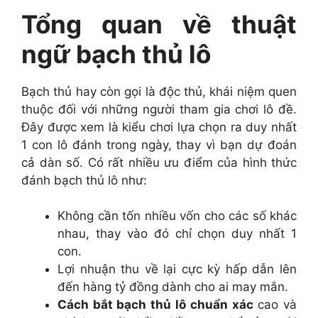
Tổng quan về thuật
ngữ bạch thủ lô
Bạch thủ hay còn gọi là độc thủ, khái niệm quen
thuộc đối với những người tham gia chơi lô đề.
Đây được xem là kiểu chơi lựa chọn ra duy nhất
1 con lô đánh trong ngày, thay vì bạn dự đoán
cả dàn số. Có rất nhiều ưu điểm của hình thức
đánh bạch thủ lô như:
Không cần tốn nhiều vốn cho các số khác
nhau, thay vào đó chỉ chọn duy nhất 1
con.
Lợi nhuận thu về lại cực kỳ hấp dẫn lên
đến hàng tỷ đồng dành cho ai may mắn.
Cách bắt bạch thủ lô
chuẩn xác
cao và