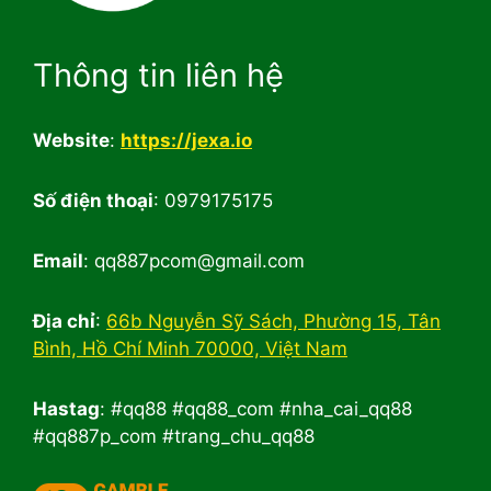
Thông tin liên hệ
Website
:
https://jexa.io
Số điện thoại
: 0979175175
Email
:
qq887pcom@gmail.com
Địa chỉ
:
66b Nguyễn Sỹ Sách, Phường 15, Tân
Bình, Hồ Chí Minh 70000, Việt Nam
Hastag
: #qq88 #qq88_com #nha_cai_qq88
#qq887p_com #trang_chu_qq88