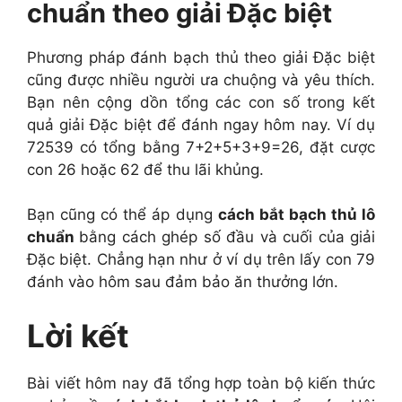
chuẩn theo giải Đặc biệt
Phương pháp đánh bạch thủ theo giải Đặc biệt
cũng được nhiều người ưa chuộng và yêu thích.
Bạn nên cộng dồn tổng các con số trong kết
quả giải Đặc biệt để đánh ngay hôm nay. Ví dụ
72539 có tổng bằng 7+2+5+3+9=26, đặt cược
con 26 hoặc 62 để thu lãi khủng.
Bạn cũng có thể áp dụng
cách bắt bạch thủ lô
chuẩn
bằng cách ghép số đầu và cuối của giải
Đặc biệt. Chẳng hạn như ở ví dụ trên lấy con 79
đánh vào hôm sau đảm bảo ăn thưởng lớn.
Lời kết
Bài viết hôm nay đã tổng hợp toàn bộ kiến thức