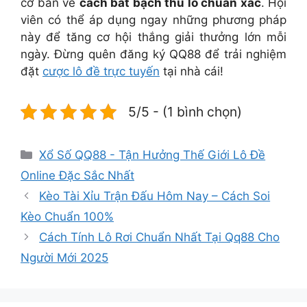
cơ bản về
cách bắt bạch thủ lô chuẩn
xác
. Hội
viên có thể áp dụng ngay những phương pháp
này để tăng cơ hội thắng giải thưởng lớn mỗi
ngày. Đừng quên đăng ký QQ88 để trải nghiệm
đặt
cược lô đề trực tuyến
tại nhà cái!
5/5 - (1 bình chọn)
Danh
Xổ Số QQ88 - Tận Hưởng Thế Giới Lô Đề
mục
Online Đặc Sắc Nhất
Kèo Tài Xỉu Trận Đấu Hôm Nay – Cách Soi
Kèo Chuẩn 100%
Cách Tính Lô Rơi Chuẩn Nhất Tại Qq88 Cho
Người Mới 2025