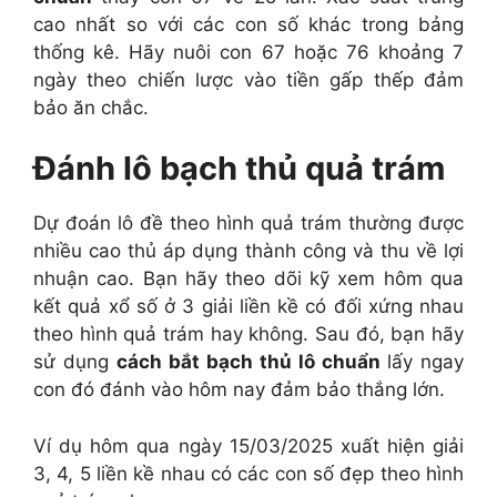
cao nhất so với các con số khác trong bảng
thống kê. Hãy nuôi con 67 hoặc 76 khoảng 7
ngày theo chiến lược vào tiền gấp thếp đảm
bảo ăn chắc.
Đánh lô bạch thủ quả trám
Dự đoán lô đề theo hình quả trám thường được
nhiều cao thủ áp dụng thành công và thu về lợi
nhuận cao. Bạn hãy theo dõi kỹ xem hôm qua
kết quả xổ số ở 3 giải liền kề có đối xứng nhau
theo hình quả trám hay không. Sau đó, bạn hãy
sử dụng
cách bắt bạch thủ lô chuẩn
lấy ngay
con đó đánh vào hôm nay đảm bảo thắng lớn.
Ví dụ hôm qua ngày 15/03/2025 xuất hiện giải
3, 4, 5 liền kề nhau có các con số đẹp theo hình