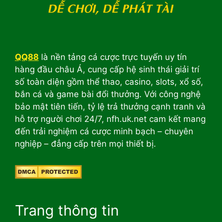
QQ88
là nền tảng cá cược trực tuyến uy tín
hàng đầu châu Á, cung cấp hệ sinh thái giải trí
số toàn diện gồm thể thao, casino, slots, xổ số,
bắn cá và game bài đổi thưởng. Với công nghệ
bảo mật tiên tiến, tỷ lệ trả thưởng cạnh tranh và
hỗ trợ người chơi 24/7, nfh.uk.net cam kết mang
đến trải nghiệm cá cược minh bạch – chuyên
nghiệp – đẳng cấp trên mọi thiết bị.
Trang thông tin