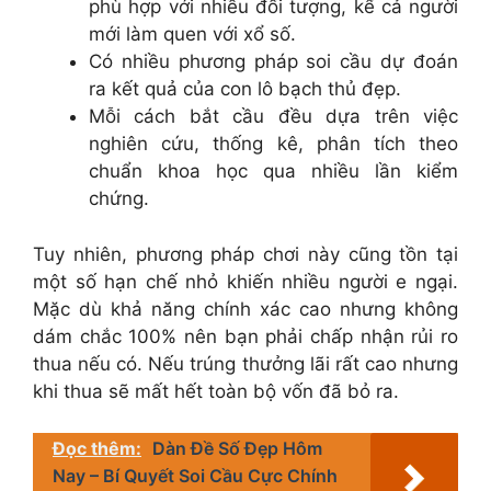
phù hợp với nhiều đối tượng, kể cả người
mới làm quen với xổ số.
Có nhiều phương pháp soi cầu dự đoán
ra kết quả của con lô bạch thủ đẹp.
Mỗi cách bắt cầu đều dựa trên việc
nghiên cứu, thống kê, phân tích theo
chuẩn khoa học qua nhiều lần kiểm
chứng.
Tuy nhiên, phương pháp chơi này cũng tồn tại
một số hạn chế nhỏ khiến nhiều người e ngại.
Mặc dù khả năng chính xác cao nhưng không
dám chắc 100% nên bạn phải chấp nhận rủi ro
thua nếu có. Nếu trúng thưởng lãi rất cao nhưng
khi thua sẽ mất hết toàn bộ vốn đã bỏ ra.
Đọc thêm:
Dàn Đề Số Đẹp Hôm
Nay – Bí Quyết Soi Cầu Cực Chính