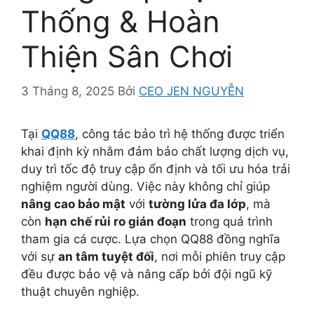
Thống & Hoàn
Thiện Sân Chơi
3 Tháng 8, 2025
Bởi
CEO JEN NGUYỄN
Tại
QQ88
, công tác bảo trì hệ thống được triển
khai định kỳ nhằm đảm bảo chất lượng dịch vụ,
duy trì tốc độ truy cập ổn định và tối ưu hóa trải
nghiệm người dùng. Việc này không chỉ giúp
nâng cao bảo mật
với
tường lửa đa lớp
, mà
còn
hạn chế rủi ro gián đoạn
trong quá trình
tham gia cá cược. Lựa chọn QQ88 đồng nghĩa
với sự
an tâm tuyệt đối
, nơi mỗi phiên truy cập
đều được bảo vệ và nâng cấp bởi đội ngũ kỹ
thuật chuyên nghiệp.