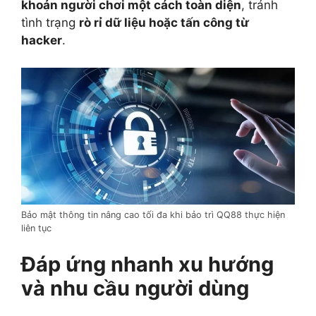
khoản người chơi một cách toàn diện
, tránh
tình trạng
rò rỉ dữ liệu hoặc tấn công từ
hacker
.
Bảo mật thông tin nâng cao tối đa khi bảo trì QQ88 thực hiện
liên tục
Đáp ứng nhanh xu hướng
và nhu cầu người dùng