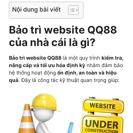
Nội dung bài viết
Bảo trì website QQ88
của nhà cái là gì?
Bảo trì website QQ88
là một quy trình
kiểm tra,
nâng cấp và tối ưu hóa định kỳ
nhằm đảm bảo
hệ thống hoạt động
ổn định, an toàn và hiệu
quả
. Đây là công tác kỹ thuật quan trọng giúp: