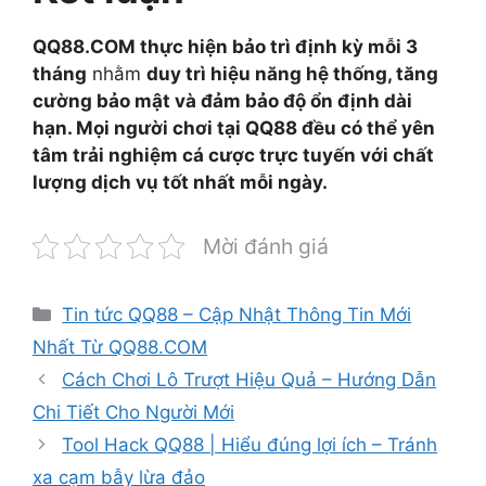
QQ88.COM thực hiện bảo trì định kỳ mỗi 3
tháng
nhằm
duy trì hiệu năng hệ thống, tăng
cường bảo mật và đảm bảo độ ổn định dài
hạn. Mọi người chơi tại QQ88 đều có thể yên
tâm trải nghiệm cá cược trực tuyến với chất
lượng dịch vụ tốt nhất mỗi ngày.
Mời đánh giá
Danh
Tin tức QQ88 – Cập Nhật Thông Tin Mới
mục
Nhất Từ QQ88.COM
Cách Chơi Lô Trượt Hiệu Quả – Hướng Dẫn
Chi Tiết Cho Người Mới
Tool Hack QQ88 | Hiểu đúng lợi ích – Tránh
xa cạm bẫy lừa đảo