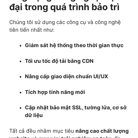
đại trong quá trình bảo trì
Chúng tôi sử dụng các công cụ và công nghệ
tiên tiến nhất như:
Giám sát hệ thống theo thời gian thực
Tối ưu tốc độ tải bằng CDN
Nâng cấp giao diện chuẩn UI/UX
Tích hợp tính năng mới
Cập nhật bảo mật SSL, tường lửa, cơ sở
dữ liệu
Tất cả đều nhằm mục tiêu
nâng cao chất lượng