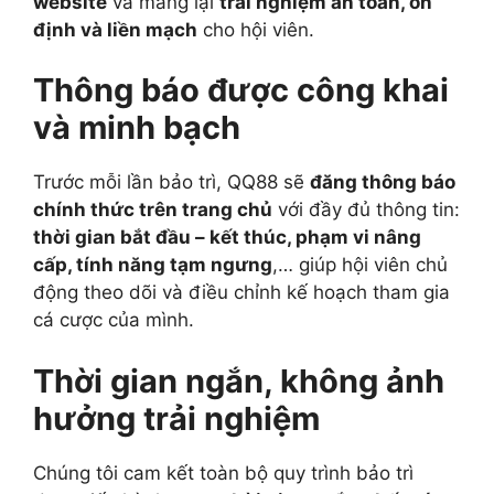
website
và mang lại
trải nghiệm an toàn, ổn
định và liền mạch
cho hội viên.
Thông báo được công khai
và minh bạch
Trước mỗi lần bảo trì, QQ88 sẽ
đăng thông báo
chính thức trên trang chủ
với đầy đủ thông tin:
thời gian bắt đầu – kết thúc, phạm vi nâng
cấp, tính năng tạm ngưng
,… giúp hội viên chủ
động theo dõi và điều chỉnh kế hoạch tham gia
cá cược của mình.
Thời gian ngắn, không ảnh
hưởng trải nghiệm
Chúng tôi cam kết toàn bộ quy trình bảo trì