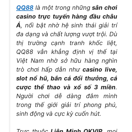
QQ88
là một trong những
sân chơi
casino trực tuyến hàng đầu châu
Á
, nổi bật nhờ hệ sinh thái giải trí
đa dạng và chất lượng vượt trội. Dù
thị trường cạnh tranh khốc liệt,
QQ88 vẫn khẳng định vị thế tại
Việt Nam nhờ sở hữu hàng nghìn
trò chơi hấp dẫn như
casino live,
slot nổ hũ, bắn cá đổi thưởng, cá
cược thể thao và xổ số 3 miền
.
Người chơi dễ dàng đắm mình
trong thế giới giải trí phong phú,
sinh động và cực kỳ cuốn hút.
Trực thuộc
Liên Minh OKVIP
, mọi