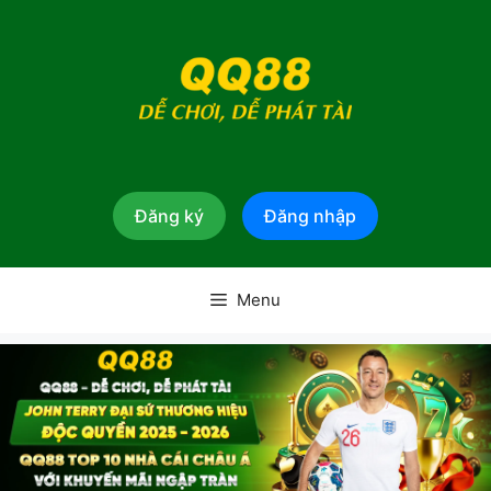
Chuyển
đến
nội
dung
Đăng ký
Đăng nhập
Menu