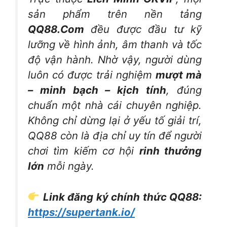
sản phẩm trên nền tảng
QQ88.Com
đều được đầu tư kỹ
lưỡng về hình ảnh, âm thanh và tốc
độ vận hành. Nhờ vậy, người dùng
luôn có được trải nghiệm
mượt mà
– minh bạch – kịch tính
, đúng
chuẩn một nhà cái chuyên nghiệp.
Không chỉ dừng lại ở yếu tố giải trí,
QQ88 còn là địa chỉ uy tín để người
chơi tìm kiếm cơ hội
rinh thưởng
lớn
mỗi ngày.
Link đăng ký chính thức QQ88:
https://supertank.io/