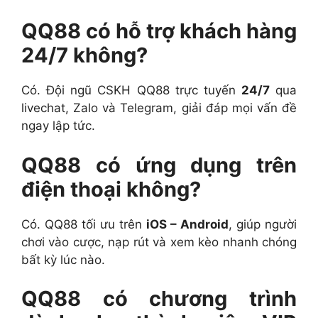
QQ88 có hỗ trợ khách hàng
24/7 không?
Có. Đội ngũ CSKH QQ88 trực tuyến
24/7
qua
livechat, Zalo và Telegram, giải đáp mọi vấn đề
ngay lập tức.
QQ88 có ứng dụng trên
điện thoại không?
Có. QQ88 tối ưu trên
iOS – Android
, giúp người
chơi vào cược, nạp rút và xem kèo nhanh chóng
bất kỳ lúc nào.
QQ88 có chương trình