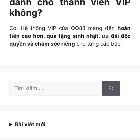
dành cho thành viên VIP
không?
Có. Hệ thống VIP của QQ88 mang đến
hoàn
tiền cao hơn, quà tặng sinh nhật, ưu đãi độc
quyền và chăm sóc riêng
cho từng cấp bậc.
Tìm
kiếm
cho:
Bài viết mới